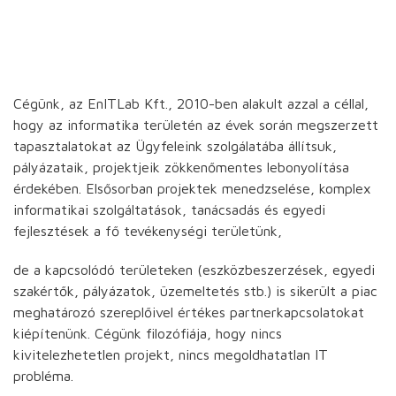
Cégünk, az EnITLab Kft., 2010-ben alakult azzal a céllal,
hogy az informatika területén az évek során megszerzett
tapasztalatokat az Ügyfeleink szolgálatába állítsuk,
pályázataik, projektjeik zökkenőmentes lebonyolítása
érdekében. Elsősorban projektek menedzselése, komplex
informatikai szolgáltatások, tanácsadás és egyedi
fejlesztések a fő tevékenységi területünk,
de a kapcsolódó területeken (eszközbeszerzések, egyedi
szakértők, pályázatok, üzemeltetés stb.) is sikerült a piac
meghatározó szereplőivel értékes partnerkapcsolatokat
kiépítenünk. Cégünk filozófiája, hogy nincs
kivitelezhetetlen projekt, nincs megoldhatatlan IT
probléma.