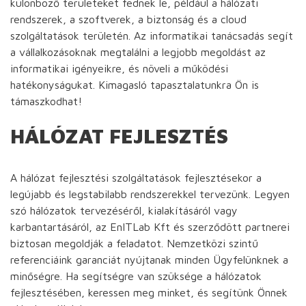
különböző területeket fednek le, például a hálózati
rendszerek, a szoftverek, a biztonság és a cloud
szolgáltatások területén. Az informatikai tanácsadás segít
a vállalkozásoknak megtalálni a legjobb megoldást az
informatikai igényeikre, és növeli a működési
hatékonyságukat. Kimagasló tapasztalatunkra Ön is
támaszkodhat!
HÁLÓZAT FEJLESZTÉS
A hálózat fejlesztési szolgáltatások fejlesztésekor a
legújabb és legstabilabb rendszerekkel tervezünk. Legyen
szó hálózatok tervezéséről, kialakításáról vagy
karbantartásáról, az EnITLab Kft és szerződött partnerei
biztosan megoldják a feladatot. Nemzetközi szintű
referenciáink garanciát nyújtanak minden Ügyfelünknek a
minőségre. Ha segítségre van szüksége a hálózatok
fejlesztésében, keressen meg minket, és segítünk Önnek