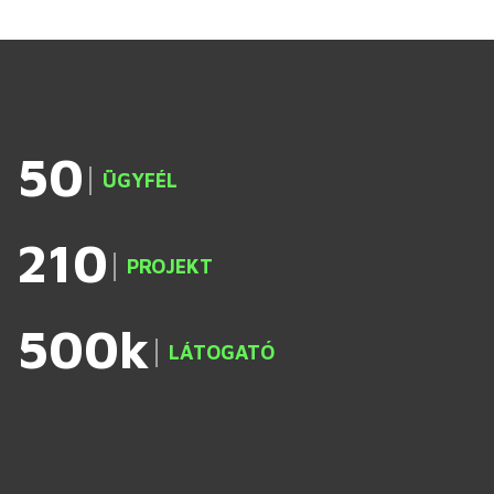
50
ÜGYFÉL
210
PROJEKT
500
LÁTOGATÓ